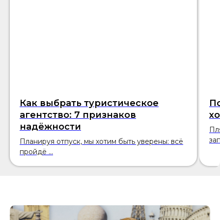
Как выбрать туристическое
П
агентство: 7 признаков
х
надёжности
Пл
зап
Планируя отпуск, мы хотим быть уверены: всё
пройдё ...