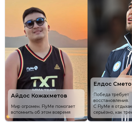
Елдос Сметов
Виталий Тах
Победа требует
Каждая поездка 
восстановления.
перезагрузка.
С FlyMe я отдыхаю так же
С FlyMe нажать «
серьёзно, как тренируюсь.
стало проще